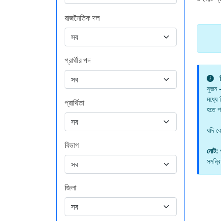
রাজনৈতিক দল
প্রার্থীর পদ
সুজন –
মধ্যে
প্রার্থিতা
হতে প
যদি ক
বিভাগ
নোট:
প
সমন্ব
জিলা