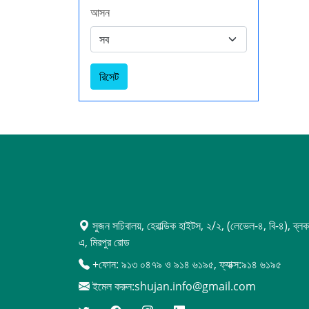
আসন
রিসেট
সুজন সচিবালয়, হেরাল্ডিক হাইটস, ২/২, (লেভেল-৪, বি-৪), ব্লক
এ, মিরপুর রোড
+ফোন: ৯১৩ ০৪৭৯ ও ৯১৪ ৬১৯৫, ফ্যাক্স:৯১৪ ৬১৯৫
ইমেল করুন:shujan.info@gmail.com