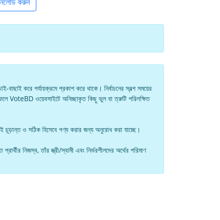
উনলোড করুন
ই-বাছাই করে পর্যায়ক্রমে প্রকাশ করে থাকে। নির্বাচনের স্বল্প সময়ের
ফলে VoteBD ওয়েবসাইটে অনিচ্ছাকৃত কিছু ভুল বা ত্রুটি পরিলক্ষিত
েই চূড়ান্ত ও সঠিক হিসেবে গণ্য করার জন্য অনুরোধ করা যাচ্ছে।
্রার্থীর নিজস্ব, তাঁর স্ত্রী/স্বামী এবং নির্ভরশীলদের অর্থের পরিমাণ