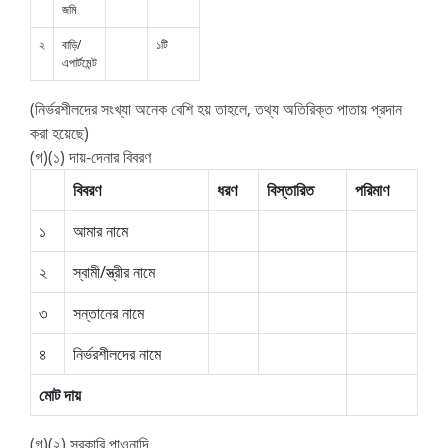
জমি
২
বাড়ি/
১টি
এপার্টমেন্ট
(নির্ভরশীলদের সংখ্যা অনেক বেশি হয় তাহলে, তথ্য অতিরিক্ত পাতায় প্রদান
করা হয়েছে)
(গ)(১) দায়-দেনার বিবরণ
বিবরণ
ধরণ
বিস্তারিত
পরিমাণ
১
আমার নামে
২
স্বামী/স্ত্রীর নামে
৩
সন্তানের নামে
৪
নির্ভরশীলদের নামে
মোট দায়
(গ)(২) সরকারি পাওনাদি