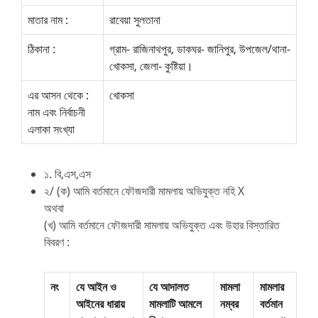
মাতার নাম :
রাবেয়া সুলতানা
ঠিকানা :
গ্রাম- রাজিনাথপুর, ডাকঘর- জানিপুর, উপজেল/থানা-
খোকসা, জেলা- কুষ্টিয়া।
এর আসন থেকে :
খোকসা
নাম এবং নির্বাচনী
এলাকা সংখ্যা
১. বি,এস,এস
২/ (ক) আমি বর্তমানে ফৌজদারী মামলায় অভিযুক্ত নহি X
অথবা
(খ) আমি বর্তমানে ফৌজদারী মামলায় অভিযুক্ত এবং উহার বিস্তারিত
বিবরণ :
নং
যে আইন ও
যে আদালত
মামলা
মামলার
আইনের ধারায়
মামলাটি আমলে
নম্বর
বর্তমান