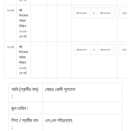
২০২৪
ষষ্ঠ
৩৮০০০০
০
৩৮০০০০
২২০০০
উপজেলা
পরিষদ
নির্বাচন
২০২৪-
১ম পর্ব
২০২৪
ষষ্ঠ
২৮০০০০
০
২৮০০০০
১০৩১০
উপজেলা
পরিষদ
নির্বাচন
২০২৪-
১ম পর্ব
আমি (প্রার্থীর নাম)
মোছাঃ রোজী সুলতানা
:
জন্ম তারিখ :
পিতা / স্বামীর নাম
এস,এম শহিদুল্লাহ
: