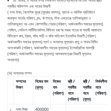
৬/ আমার, ও আমার উপর নির্ভরশীল ব্যক্তি/ব্যক্তিবর্গের এবং আমার স্ত্রী/
স্বামীর পরিসম্পদ এবং দায়ের বিবরণী
( নগদ টাকা, বৈদেশিক মুদ্রা (মুদ্রার নামসহ), ব্যাংক ও আর্থিক প্রতিষ্ঠানে
জমাকৃত অর্থের পরিমাণ, বন্ড, ঋণপত্র, স্টক একচেঞ্জে তালিকাভুক্ত ও
তালিকাভুক্ত নয় এমন কোম্পানীর শেয়ার (পরিমাণ, অর্জনকালীন সময়ের মূল্যসহ)
পোষ্টাল, সেভিংস সার্টিফিকেটসহ বিভিন্ন ধরণের সঞ্চয় পত্রে বা স্থায়ী আমানতে
বিনিয়োগ বাস, ট্রাক, মটর গাড়ী ও মটর সাইকেল ইত্যাদির বিবরণী (পরিমাণ,
অর্জনকালীন সময়ের মূল্যসহ) স্বর্ণ ও অন্যান্য মূল্যবান ধাতু ও পাথর নির্মিত
অলংকারাদি (পরিমাণ, অর্জনকালীন সময়ের মূল্যসহ) ইলেকট্রনিক সামগ্রী
(পরিমাণ, অর্জনকালীন সময়ের মূল্যসহ) আসবাবপত্রের বিবরণী মূল্যসহ
অন্যান্য)
(ক) অস্থাবর সম্পদ
সম্পদের
নিজের নাম
নিজের
স্ত্রী /
স্ত্রী /
নির্ভরশীলদের
বিবরণ
(মূল্য)
নাম
স্বামীর
স্বামীর
নামে
(পরিমাণ)
নামে
নামে
(পরিমাণ)
(পরিমাণ)
(মূল্য)
১
নগদ টাকা
400000