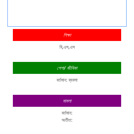
শিক্ষা
বি,এস,এস
পেশা/ জীবিকা
বর্তমান: ব্যবসা
মামলা
বর্তমান:
অতীত: