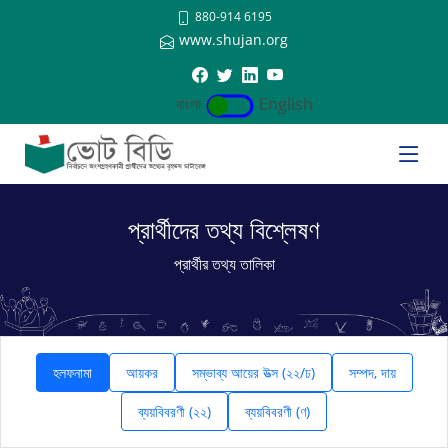
880-914 6195
www.shujan.org
বাংলা
English
প্রার্থীদের তথ্য বিশ্লেষণ
প্রার্থীর তথ্য তালিকা
হলফনামা
আয়কর
সম্ভাব্য আয়ের উত্স (২২/ঢ)
সম্পদ, দায়
ব্যয়বিবরণী (২২)
ব্যয়বিবরণী (ণ)