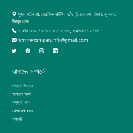
সুজন সচিবালয়, হেরাল্ডিক হাইটস, ২/২, (লেভেল-৪, বি-৪), ব্লক-এ,
মিরপুর রোড
+ফোন: ৯১৩ ০৪৭৯ ও ৯১৪ ৬১৯৫, ফ্যাক্স:৯১৪ ৬১৯৫
ইমেল করুন:shujan.info@gmail.com
আমাদের সম্পর্কে
লক্ষ্য ও উদ্দেশ্য
আমাদের অর্জন
সম্পৃক্ত হোন
যোগাযোগ করুন
গ্যালারি