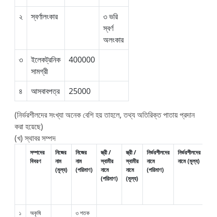
২
স্বর্ণালংকার
৩ ভরি
স্বর্ণ
অলংকার
৩
ইলেকট্রনিক
400000
সামগ্রী
৪
আসবাবপত্র
25000
(নির্ভরশীলদের সংখ্যা অনেক বেশি হয় তাহলে, তথ্য অতিরিক্ত পাতায় প্রদান
করা হয়েছে)
(খ) স্থাবর সম্পদ
সম্পদের
নিজের
নিজের
স্ত্রী /
স্ত্রী /
নির্ভরশীলদের
নির্ভরশীলদের
যৌ
বিবরণ
নাম
নাম
স্বামীর
স্বামীর
নামে
নামে (মূল্য)
মালি
(মূল্য)
(পরিমাণ)
নামে
নামে
(পরিমাণ)
(পর
(পরিমাণ)
(মূল্য)
১
অকৃষি
৩ শতক