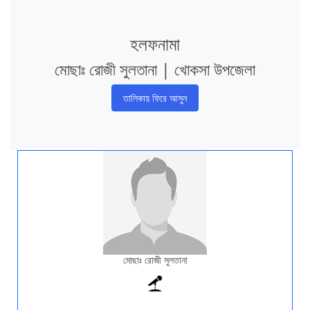
হলফনামা
মোছাঃ রোজী সুলতানা | খোকসা উপজেলা
তালিকায় ফিরে আসুন
মোছাঃ রোজী সুলতানা