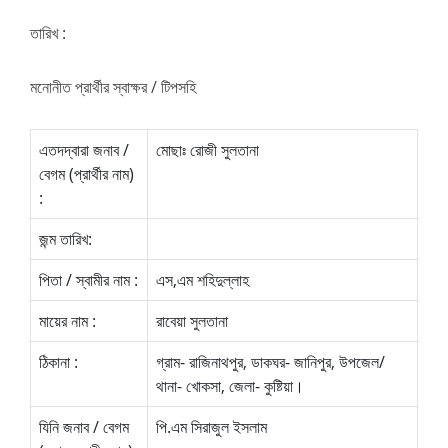
তারিখ :
মনোনীত প্রার্থীর স্বাক্ষর / টিপসহি
এতদদ্বারা জনাব /
মোছাঃ রোজী সুলতানা
বেগম (প্রার্থীর নাম)
:
জন্ম তারিখ:
পিতা / স্বামীর নাম :
এস,এম শহিদুল্লাহ
মায়ের নাম :
রাবেয়া সুলতানা
ঠিকানা :
গ্রাম- রাজিনাথপুর, ডাকঘর- জানিপুর, উপজেল/
থানা- খোকসা, জেলা- কুষ্টিয়া।
যিনি জনাব / বেগম
পি.এম সিরাজুল ইসলাম