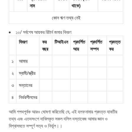
নাম
থাকে)
কোন ঋণ তথ্য নেই
১০/ সর্বশেষ আয়কর রিটার্ন জমার বিবরণ
বিবরণ
কর
টিআইএন
প্রদর্শিত
প্রদর্শিত
প্রদত্ত
বছর
আয়
সম্পদ
কর
১
আমার
২
স্বামী/স্ত্রীর
৩
সন্তানের
৪
নির্ভরশীলদের
আমি শপথপূর্বক আরও ঘোষণা করিতেছি যে, এই হলফনামায় প্রদত্ত যাবতীয়
তথ্য এবং এতদসংগে দাখিলকৃত সকল দলিল দস্তাবেজ আমার জ্ঞান ও
বিশ্বাসমতে সম্পূর্ণ সত্য ও নির্ভূল।।