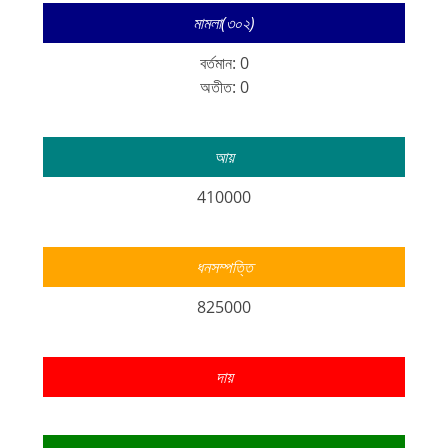
মামলা(৩০২)
বর্তমান: 0
অতীত: 0
আয়
410000
ধনসম্পত্তি
825000
দায়