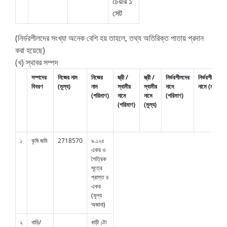
চেয়ার ১
সেট
(নির্ভরশীলদের সংখ্যা অনেক বেশি হয় তাহলে, তথ্য অতিরিক্ত পাতায় প্রদান
করা হয়েছে)
(খ) স্থাবর সম্পদ
সম্পদের
নিজের নাম
নিজের
স্ত্রী /
স্ত্রী /
নির্ভরশীলদের
নির্ভরশীলদের
বিবরণ
(মূল্য)
নাম
স্বামীর
স্বামীর
নামে
নামে (মূল্য)
(পরিমাণ)
নামে
নামে
(পরিমাণ)
(পরিমাণ)
(মূল্য)
১
কৃষি জমি
2718570
৯.১২৫
একর ও
পৈত্রিক
সূত্রে
প্রাপ্ত ৪
একর
(মূল্য
অজানা)
২
বাড়ি/
বাড়ী ১টা