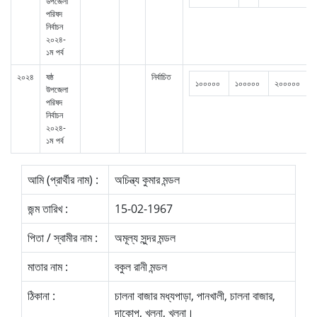
উপজেলা
পরিষদ
নির্বাচন
২০২৪-
১ম পর্ব
২০২৪
ষষ্ঠ
নির্বাচিত
১০০০০০
১০০০০০
২০০০০০
উপজেলা
পরিষদ
নির্বাচন
২০২৪-
১ম পর্ব
আমি (প্রার্থীর নাম) :
অচিন্ত্য কুমার মন্ডল
জন্ম তারিখ :
15-02-1967
পিতা / স্বামীর নাম :
অমূল্য সুন্দর মন্ডল
মাতার নাম :
বকুল রানী মন্ডল
ঠিকানা :
চালনা বাজার মধ্যপাড়া, পানখালী, চালনা বাজার,
দাকোপ, খুলনা, খুলনা।