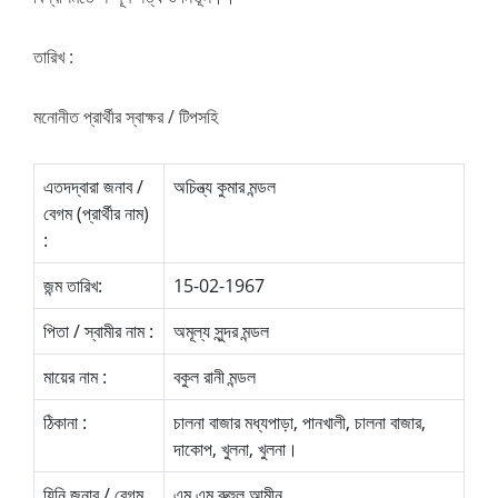
তারিখ :
মনোনীত প্রার্থীর স্বাক্ষর / টিপসহি
এতদদ্বারা জনাব /
অচিন্ত্য কুমার মন্ডল
বেগম (প্রার্থীর নাম)
:
জন্ম তারিখ:
15-02-1967
পিতা / স্বামীর নাম :
অমূল্য সুন্দর মন্ডল
মায়ের নাম :
বকুল রানী মন্ডল
ঠিকানা :
চালনা বাজার মধ্যপাড়া, পানখালী, চালনা বাজার,
দাকোপ, খুলনা, খুলনা।
যিনি জনাব / বেগম
এম এম রুহুল আমীন