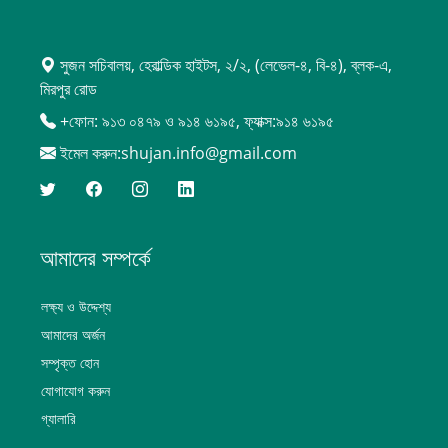
সুজন সচিবালয়, হেরাল্ডিক হাইটস, ২/২, (লেভেল-৪, বি-৪), ব্লক-এ,
মিরপুর রোড
+ফোন: ৯১৩ ০৪৭৯ ও ৯১৪ ৬১৯৫, ফ্যাক্স:৯১৪ ৬১৯৫
ইমেল করুন:shujan.info@gmail.com
আমাদের সম্পর্কে
লক্ষ্য ও উদ্দেশ্য
আমাদের অর্জন
সম্পৃক্ত হোন
যোগাযোগ করুন
গ্যালারি