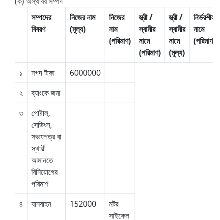
(ক) অস্থাবর সম্পদ
সম্পদের
নিজের নাম
নিজের
স্ত্রী /
স্ত্রী /
নির্ভরশীলদ
বিবরণ
(মূল্য)
নাম
স্বামীর
স্বামীর
নামে
(পরিমাণ)
নামে
নামে
(পরিমাণ)
(পরিমাণ)
(মূল্য)
১
নগদ টাকা
6000000
২
ব্যাংকে জমা
৩
পোষ্টাল,
সেভিংস,
সঞ্চযপত্র বা
স্থায়ী
আমানতে
বিনিয়োগের
পরিমাণ
৪
যানবাহন
152000
মটর
সাইকেল