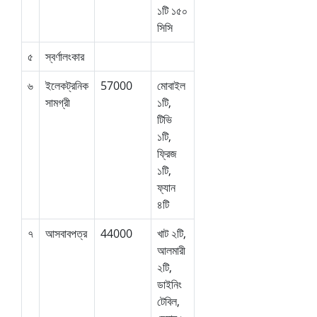
১টি ১৫০
সিসি
৫
স্বর্ণালংকার
৬
ইলেকট্রনিক
57000
মোবাইল
সামগ্রী
১টি,
টিভি
১টি,
ফ্রিজ
১টি,
ফ্যান
৪টি
৭
আসবাবপত্র
44000
খাট ২টি,
আলমারী
২টি,
ডাইনিং
টেবিল,