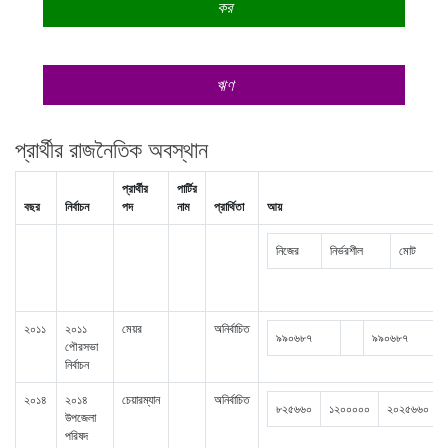
কর
ঋণ
প্রার্থীর রাজনৈতিক অবস্থান
প্রার্থীর
পার্টির
বছর
নির্বাচন
পদ
নাম
প্রার্থিতা
আয়
নিজের
নির্ভরশীল
মোট
২০১১
২০১১
মেয়র
অনির্বাচিত
৯৯০৬৮৭
৯৯০৬৮৭
পৌরসভা
নির্বাচন
২০১৪
২০১৪
চেয়ারম্যান
অনির্বাচিত
৮২৫৬৬০
১২০০০০০
২০২৫৬৬০
উপজেলা
পরিষদ