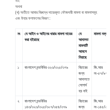
নাই
অথবা
(খ) অতীতে আমার বিরুদ্ধে দায়েরকৃত ফৌজদারী মামলা বা মামলাসমূহ
এবং উহার ফলাফলের বিবরণ :
নং
যে আইন ও আইনের ধারায় মামলা দায়ের
যে
মামলা নম্বর
করা হইয়াছে
আদালত
মামলাটি
আমলে
নিয়াছে
১
বাংলাদেশ দন্ডবিধির ৩২৩/৩২৫/৩৭৯
বিচারের
জি.আর
জন্য
নং-৫৭/৯৭
আদালতে
সোপার্দ
হয় নাই
২
বাংলাদেশ দন্ডবিধির
বিচারের
জি.আর
১৪৩/৩২৩/৩২৫/৩০৭/৩৫৪/৩৭৯
জন্য
নং-১৪৫/০২