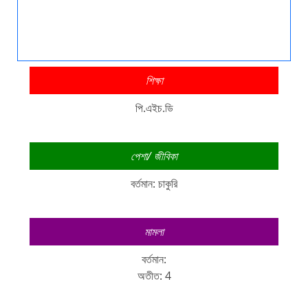
শিক্ষা
পি.এইচ.ডি
পেশা/ জীবিকা
বর্তমান: চাকুরি
মামলা
বর্তমান:
অতীত: 4