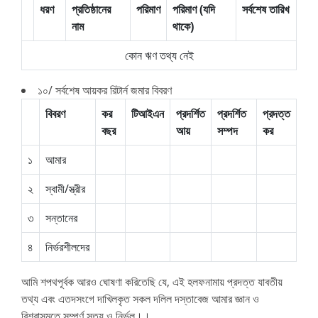
ধরণ
প্রতিষ্ঠানের
পরিমাণ
পরিমাণ (যদি
সর্বশেষ তারিখ
নাম
থাকে)
কোন ঋণ তথ্য নেই
১০/ সর্বশেষ আয়কর রিটার্ন জমার বিবরণ
বিবরণ
কর
টিআইএন
প্রদর্শিত
প্রদর্শিত
প্রদত্ত
বছর
আয়
সম্পদ
কর
১
আমার
২
স্বামী/স্ত্রীর
৩
সন্তানের
৪
নির্ভরশীলদের
আমি শপথপূর্বক আরও ঘোষণা করিতেছি যে, এই হলফনামায় প্রদত্ত যাবতীয়
তথ্য এবং এতদসংগে দাখিলকৃত সকল দলিল দস্তাবেজ আমার জ্ঞান ও
বিশ্বাসমতে সম্পূর্ণ সত্য ও নির্ভূল।।