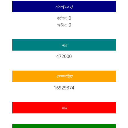
মামলা(৩০২)
বর্তমান: 0
অতীত: 0
আয়
472000
ধনসম্পত্তি
16929374
দায়