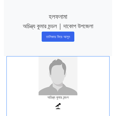
হলফনামা
অচিন্ত্য কুমার মন্ডল | দাকোপ উপজেলা
তালিকায় ফিরে আসুন
অচিন্ত্য কুমার মন্ডল