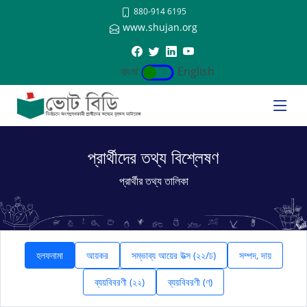
880-914 6195
www.shujan.org
বাংলা
English
প্রার্থীদের তথ্য বিশ্লেষণ
প্রার্থীর তথ্য তালিকা
হলফনামা
আয়কর
সম্ভাব্য আয়ের উত্স (২২/ঢ)
সম্পদ, দায়
ব্যয়বিবরণী (২২)
ব্যয়বিবরণী (ণ)