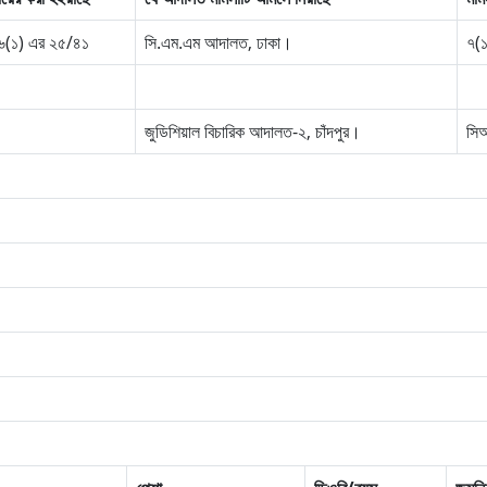
 ৩৬(১) এর ২৫/৪১
সি.এম.এম আদালত, ঢাকা।
৭(
জুডিশিয়াল বিচারিক আদালত-২, চাঁদপুর।
সি