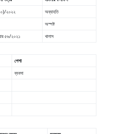
১০)/২০২২
অব্যাহতি
অস্পষ্ট
আর ৫৬/২০২১
খালাস
পেশা
ব্যবসা