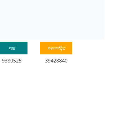
আয়
ধনসম্পত্তি
9380525
39428840