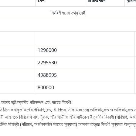
পেশা
ডিওবি/বয়স
জন্মন
নির্ভরশীলদের তথ্য নেই
1296000
2295530
4988995
800000
মার স্ত্রী/স্বামীর পরিসম্পদ এবং দায়ের বিবরণী
্রতিষ্ঠানে জমাকৃত অর্থের পরিমাণ, বন্ড, ঋণপত্র, স্টক একচেঞ্জে তালিকাভুক্ত ও তালিকাভুক্ত
থায়ী আমানতে বিনিয়োগ বাস, ট্রাক, মটর গাড়ী ও মটর সাইকেল ইত্যাদির বিবরণী (পরিমাণ, অর্জন
রনিক সামগ্রী (পরিমাণ, অর্জনকালীন সময়ের মূল্যসহ) আসবাবপত্রের বিবরণী মূল্যসহ অন্যান্