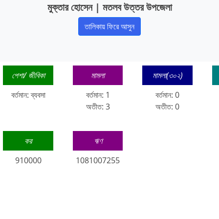
মুক্তার হোসেন | মতলব উত্তর উপজেলা
তালিকায় ফিরে আসুন
পেশা/ জীবিকা
মামলা
মামলা(৩০২)
বর্তমান: ব্যবসা
বর্তমান: 1
বর্তমান: 0
অতীত: 3
অতীত: 0
কর
ঋণ
910000
1081007255