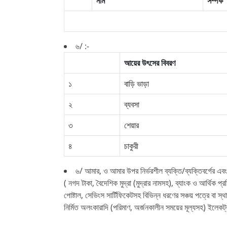
নাম
সম্পর্ক
৬/ :-
আয়ের উৎসের বিবরণ
১
বাড়ি ভাড়া
২
ব্যবসা
৩
শেয়ার
৪
চাকুরী
৬/ আমার, ও আমার উপর নির্ভরশীল ব্যক্তি/ব্যক্তিবর্গের এবং আ
( নগদ টাকা, বৈদেশিক মুদ্রা (মুদ্রার নামসহ), ব্যাংক ও আর্থিক প
পোষ্টাল, সেভিংস সার্টিফিকেটসহ বিভিন্ন ধরণের সঞ্চয় পত্রে বা স্
নির্মিত অলংকারাদি (পরিমাণ, অর্জনকালীন সময়ের মূল্যসহ) ইলেকট্