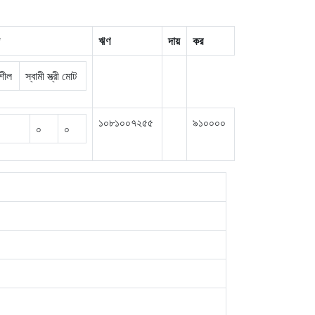
ঋণ
দায়
কর
রশীল
স্বামী স্ত্রী মোট
১০৮১০০৭২৫৫
৯১০০০০
০
০